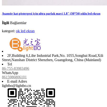
Asansör kat göstergesi için ultra parlak mavi 1.8" (30*56) oklu led ekran
İlgili
Bağlantılar
kategori:
ok led ekran
2F,Building 6,Lihe Industrial Park,No. 1055,Songbai Road,Xili
Street,Nanshan District Shenzhen, Guangdong, China (Mainland)
Tel
86-755-83983496
WhatsApp
8615986806101
E-mail Adres
lightbo@lightbo.cn