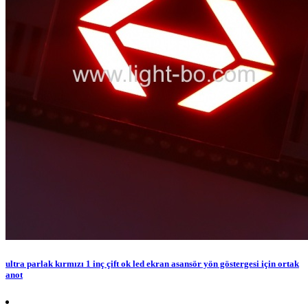
ultra parlak kırmızı 1 inç çift ok led ekran asansör yön göstergesi için ortak
anot