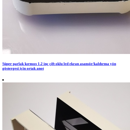
Süper parlak kırmızı 1.2 inç çift oklu led ekran asansör/kaldırma yön
göstergesi için ortak anot