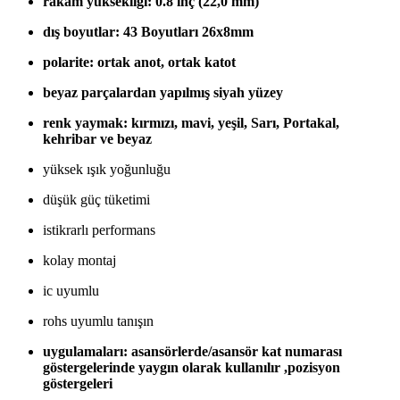
rakam yüksekliği: 0.8 inç (22,0 mm)
dış boyutlar: 43 Boyutları 26x8mm
polarite: ortak anot, ortak katot
beyaz parçalardan yapılmış siyah yüzey
renk yaymak: kırmızı, mavi, yeşil, Sarı, Portakal,
kehribar ve beyaz
yüksek ışık yoğunluğu
düşük güç tüketimi
istikrarlı performans
kolay montaj
ic uyumlu
rohs uyumlu tanışın
uygulamaları: asansörlerde/asansör kat numarası
göstergelerinde yaygın olarak kullanılır ,pozisyon
göstergeleri