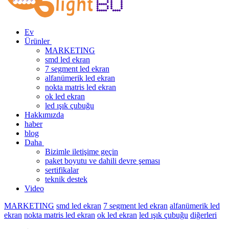
Ev
Ürünler
MARKETING
smd led ekran
7 segment led ekran
alfanümerik led ekran
nokta matris led ekran
ok led ekran
led ışık çubuğu
Hakkımızda
haber
blog
Daha
Bizimle iletişime geçin
paket boyutu ve dahili devre şeması
sertifikalar
teknik destek
Video
MARKETING
smd led ekran
7 segment led ekran
alfanümerik led
ekran
nokta matris led ekran
ok led ekran
led ışık çubuğu
diğerleri