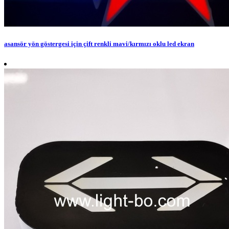
asansör yön göstergesi için çift renkli mavi/kırmızı oklu led ekran