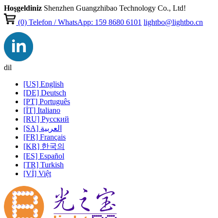
Hoşgeldiniz
Shenzhen Guangzhibao Technology Co., Ltd!
(0)
Telefon / WhatsApp: 159 8680 6101
lightbo@lightbo.cn
dil
[US] English
[DE] Deutsch
[PT] Português
[İT] Italiano
[RU] Pусский
[SA] العربية
[FR] Français
[KR] 한국의
[ES] Español
[TR] Turkish
[Vİ] Việt