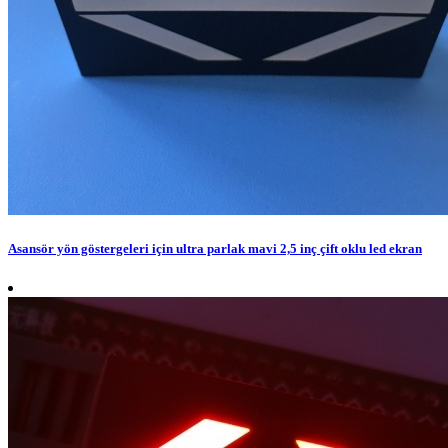
Asansör yön göstergeleri için ultra parlak mavi 2,5 inç çift oklu led ekran