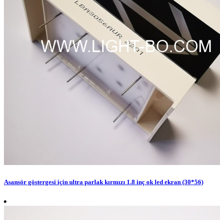
Asansör göstergesi için ultra parlak kırmızı 1.8 inç ok led ekran (30*56)