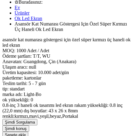
Buradasınız:
Ev
Ürünler
Ok Led Ekran
Asansör Kat Numarası Göstergesi Için Özel Süper Kırmızı
Üç Haneli Ok Led Ekran
asansör kat numarası göstergesi için özel süper kırmızı üç haneli ok
led ekran
MOQ: 1000 Adet / Adet
Ödeme şartları: T/T, WU
Anavatan: Guangdong, Çin (Anakara)
Ulaşım aracı: null
Üretim kapasitesi: 10.000 adet/gün
paketleme: kartonlar
Teslim tarihi: 5 - 7 gün
tip: standart
marka adı: Light-Bo
ok yüksekliği: 0
0.8-inç 3 haneli ok tasarımı led ekran rakam yüksekliği: 0.8 inç
(22,0 mm) dış boyutlar: 43 x 26 x 8mm
renkli:kırmızı,mavi,yeşil,beyaz,Portakal
Şimdi Sorgulama
Şimdi konuş
Sepete ekle