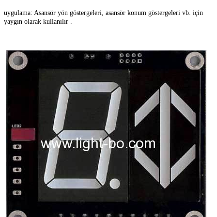
uygulama: Asansör yön göstergeleri, asansör konum göstergeleri vb. için
yaygın olarak kullanılır .