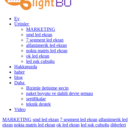
Ev
Ürünler
MARKETING
smd led ekran
7 segment led ekran
alfanümerik led ekran
nokta matris led ekran
ok led ekran
led ışık çubuğu
Hakkımızda
haber
blog
Daha
Bizimle iletişime geçin
paket boyutu ve dahili devre şeması
sertifikalar
teknik destek
Video
MARKETING
smd led ekran
7 segment led ekran
alfanümerik led
ekran
nokta matris led ekran
ok led ekran
led ışık çubuğu
diğerleri