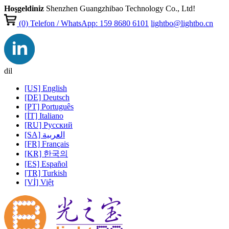
Hoşgeldiniz
Shenzhen Guangzhibao Technology Co., Ltd!
(0)
Telefon / WhatsApp: 159 8680 6101
lightbo@lightbo.cn
dil
[US] English
[DE] Deutsch
[PT] Português
[İT] Italiano
[RU] Pусский
[SA] العربية
[FR] Français
[KR] 한국의
[ES] Español
[TR] Turkish
[Vİ] Việt