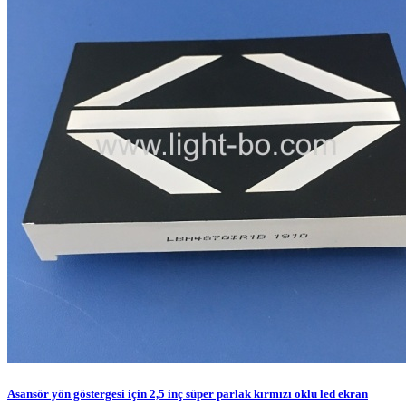
Asansör yön göstergesi için 2,5 inç süper parlak kırmızı oklu led ekran