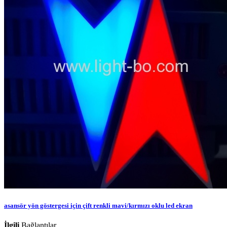
asansör yön göstergesi için çift renkli mavi/kırmızı oklu led ekran
İlgili
Bağlantılar