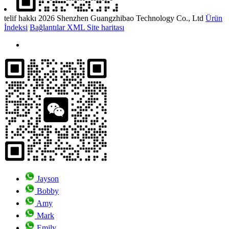
telif hakkı 2026 Shenzhen Guangzhibao Technology Co., Ltd
Ürün
İndeksi
Bağlantılar
XML
Site haritası
Jayson
Bobby
Amy
Mark
Emily