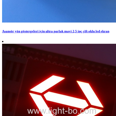
Asansör yön göstergeleri için ultra parlak mavi 2,5 inç çift oklu led ekran