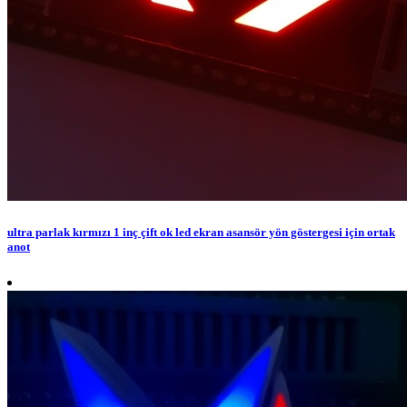
ultra parlak kırmızı 1 inç çift ok led ekran asansör yön göstergesi için ortak
anot