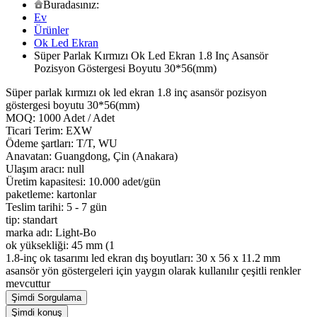
Buradasınız:
Ev
Ürünler
Ok Led Ekran
Süper Parlak Kırmızı Ok Led Ekran 1.8 Inç Asansör
Pozisyon Göstergesi Boyutu 30*56(mm)
Süper parlak kırmızı ok led ekran 1.8 inç asansör pozisyon
göstergesi boyutu 30*56(mm)
MOQ: 1000 Adet / Adet
Ticari Terim: EXW
Ödeme şartları: T/T, WU
Anavatan: Guangdong, Çin (Anakara)
Ulaşım aracı: null
Üretim kapasitesi: 10.000 adet/gün
paketleme: kartonlar
Teslim tarihi: 5 - 7 gün
tip: standart
marka adı: Light-Bo
ok yüksekliği: 45 mm (1
1.8-inç ok tasarımı led ekran dış boyutları: 30 x 56 x 11.2 mm
asansör yön göstergeleri için yaygın olarak kullanılır çeşitli renkler
mevcuttur
Şimdi Sorgulama
Şimdi konuş