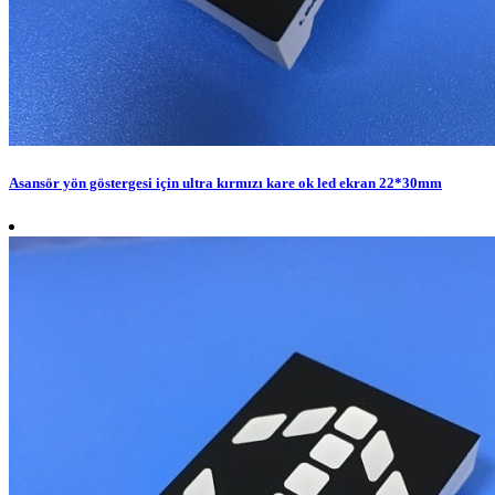
Asansör yön göstergesi için ultra kırmızı kare ok led ekran 22*30mm