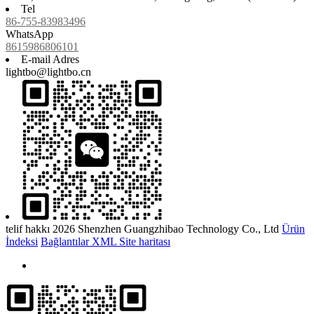
Tel
86-755-83983496
WhatsApp
8615986806101
E-mail Adres
lightbo@lightbo.cn
telif hakkı 2026 Shenzhen Guangzhibao Technology Co., Ltd
Ürün
İndeksi
Bağlantılar
XML
Site haritası