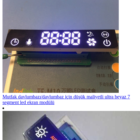
Mutfak davlumbazı/davlumbaz için düşük maliyetli ultra beyaz 7
segment led ekran modülü