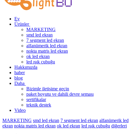
Ev
Ürünler
MARKETING
smd led ekran
7 segment led ekran
alfanümerik led ekran
nokta matris led ekran
ok led ekran
led ışık çubuğu
Hakkımızda
haber
blog
Daha
Bizimle iletişime geçin
paket boyutu ve dahili devre şeması
sertifikalar
teknik destek
Video
MARKETING
smd led ekran
7 segment led ekran
alfanümerik led
ekran
nokta matris led ekran
ok led ekran
led ışık çubuğu
diğerleri