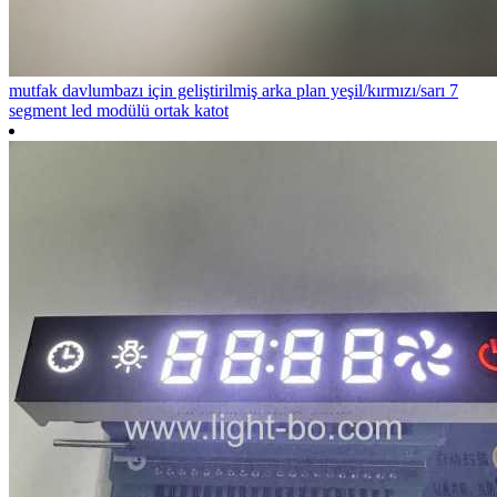
mutfak davlumbazı için geliştirilmiş arka plan yeşil/kırmızı/sarı 7
segment led modülü ortak katot