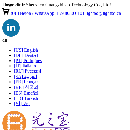
Hoşgeldiniz
Shenzhen Guangzhibao Technology Co., Ltd!
(0)
Telefon / WhatsApp: 159 8680 6101
lightbo@lightbo.cn
dil
[US] English
[DE] Deutsch
[PT] Português
[İT] Italiano
[RU] Pусский
[SA] العربية
[FR] Français
[KR] 한국의
[ES] Español
[TR] Turkish
[Vİ] Việt