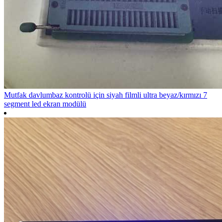
Mutfak davlumbaz kontrolü için siyah filmli ultra beyaz/kırmızı 7
segment led ekran modülü