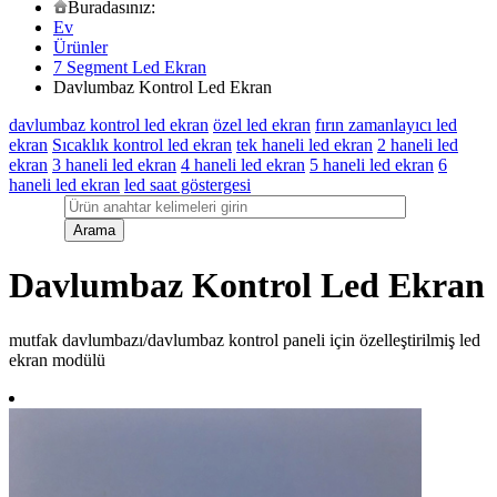
Buradasınız:
Ev
Ürünler
7 Segment Led Ekran
Davlumbaz Kontrol Led Ekran
davlumbaz kontrol led ekran
özel led ekran
fırın zamanlayıcı led
ekran
Sıcaklık kontrol led ekran
tek haneli led ekran
2 haneli led
ekran
3 haneli led ekran
4 haneli led ekran
5 haneli led ekran
6
haneli led ekran
led saat göstergesi
Davlumbaz Kontrol Led Ekran
mutfak davlumbazı/davlumbaz kontrol paneli için özelleştirilmiş led
ekran modülü