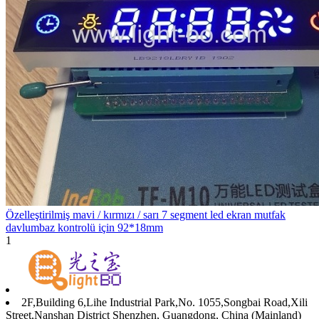
Özelleştirilmiş mavi / kırmızı / sarı 7 segment led ekran mutfak
davlumbaz kontrolü için 92*18mm
1
2F,Building 6,Lihe Industrial Park,No. 1055,Songbai Road,Xili
Street,Nanshan District Shenzhen, Guangdong, China (Mainland)