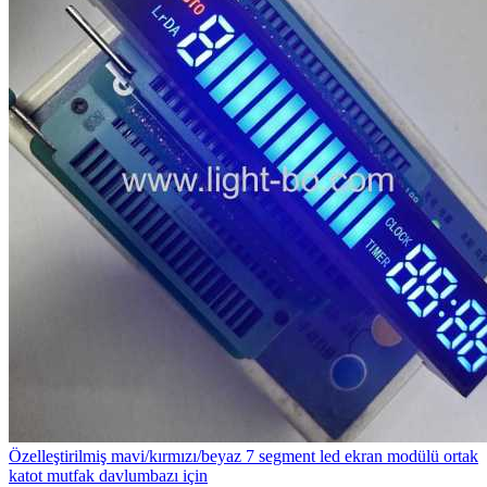
Özelleştirilmiş mavi/kırmızı/beyaz 7 segment led ekran modülü ortak
katot mutfak davlumbazı için