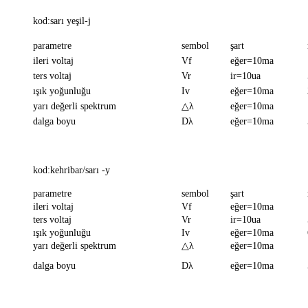
kod:sarı yeşil-j
parametre
sembol
şart
ileri voltaj
Vf
eğer=10ma
ters voltaj
Vr
ir=10ua
ışık yoğunluğu
Iv
eğer=10ma
yarı değerli spektrum
△λ
eğer=10ma
dalga boyu
Dλ
eğer=10ma
kod:kehribar/sarı -y
parametre
sembol
şart
ileri voltaj
Vf
eğer=10ma
ters voltaj
Vr
ir=10ua
ışık yoğunluğu
Iv
eğer=10ma
yarı değerli spektrum
△λ
eğer=10ma
dalga boyu
Dλ
eğer=10ma