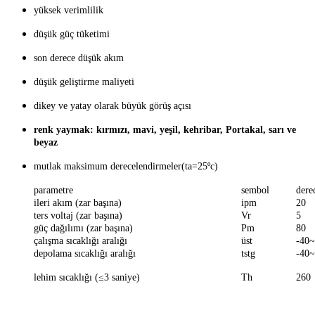
yüksek verimlilik
düşük güç tüketimi
son derece düşük akım
düşük geliştirme maliyeti
dikey ve yatay olarak büyük görüş açısı
renk yaymak: kırmızı, mavi, yeşil, kehribar, Portakal, sarı ve
beyaz
mutlak maksimum derecelendirmeler(ta=25ºc)
parametre
sembol
dere
ileri akım (zar başına)
ipm
20
ters voltaj (zar başına)
Vr
5
güç dağılımı (zar başına)
Pm
80
çalışma sıcaklığı aralığı
üst
-40
depolama sıcaklığı aralığı
tstg
-40
lehim sıcaklığı (≤3 saniye)
Th
260