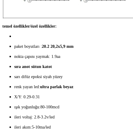
temel özellikler/özel özellikler:
paket boyutları :
20.2 20,2x5,9 mm
nokta çapını yaymak: 1.9aa
sıra anot sütun katot
sarı difüz epoksi siyah yüzey
renk yayan led:
ultra parlak beyaz
X/Y: 0.29-0.31
ışık yoğunluğu:80-100mcd
ileri voltaj: 2.8-3.2v/led
ileri akım:5-10ma/led