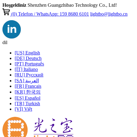
Hoşgeldiniz
Shenzhen Guangzhibao Technology Co., Ltd!
(0)
Telefon / WhatsApp: 159 8680 6101
lightbo@lightbo.cn
dil
[US] English
[DE] Deutsch
[PT] Português
[İT] Italiano
[RU] Pусский
[SA] العربية
[FR] Français
[KR] 한국의
[ES] Español
[TR] Turkish
[Vİ] Việt