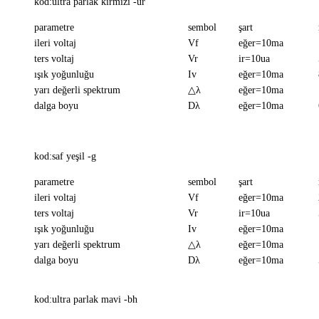
kod:ultra parlak kırmızı -ur
parametre
sembol
şart
ileri voltaj
Vf
eğer=10ma
ters voltaj
Vr
ir=10ua
ışık yoğunluğu
Iv
eğer=10ma
yarı değerli spektrum
△λ
eğer=10ma
dalga boyu
Dλ
eğer=10ma
kod:saf yeşil -g
parametre
sembol
şart
ileri voltaj
Vf
eğer=10ma
ters voltaj
Vr
ir=10ua
ışık yoğunluğu
Iv
eğer=10ma
yarı değerli spektrum
△λ
eğer=10ma
dalga boyu
Dλ
eğer=10ma
kod:ultra parlak mavi -bh