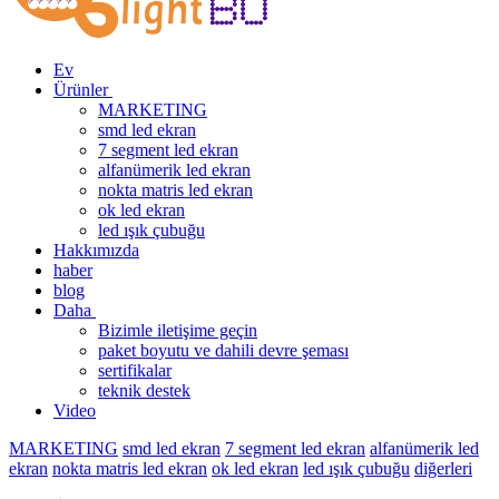
Ev
Ürünler
MARKETING
smd led ekran
7 segment led ekran
alfanümerik led ekran
nokta matris led ekran
ok led ekran
led ışık çubuğu
Hakkımızda
haber
blog
Daha
Bizimle iletişime geçin
paket boyutu ve dahili devre şeması
sertifikalar
teknik destek
Video
MARKETING
smd led ekran
7 segment led ekran
alfanümerik led
ekran
nokta matris led ekran
ok led ekran
led ışık çubuğu
diğerleri