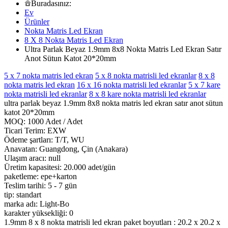
Buradasınız:
Ev
Ürünler
Nokta Matris Led Ekran
8 X 8 Nokta Matris Led Ekran
Ultra Parlak Beyaz 1.9mm 8x8 Nokta Matris Led Ekran Satır
Anot Sütun Katot 20*20mm
5 x 7 nokta matris led ekran
5 x 8 nokta matrisli led ekranlar
8 x 8
nokta matris led ekran
16 x 16 nokta matrisli led ekranlar
5 x 7 kare
nokta matrisli led ekranlar
8 x 8 kare nokta matrisli led ekranlar
ultra parlak beyaz 1.9mm 8x8 nokta matris led ekran satır anot sütun
katot 20*20mm
MOQ: 1000 Adet / Adet
Ticari Terim: EXW
Ödeme şartları: T/T, WU
Anavatan: Guangdong, Çin (Anakara)
Ulaşım aracı: null
Üretim kapasitesi: 20.000 adet/gün
paketleme: epe+karton
Teslim tarihi: 5 - 7 gün
tip: standart
marka adı: Light-Bo
karakter yüksekliği: 0
1.9mm 8 x 8 nokta matrisli led ekran paket boyutları : 20.2 x 20.2 x