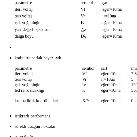
parametre
sembol
şart
ileri voltaj
Vf
eğer=10ma
ters voltaj
Vr
ir=10ua
ışık yoğunluğu
Iv
eğer=10ma
yarı değerli spektrum
△λ
eğer=10ma
dalga boyu
Dλ
eğer=10ma
kod:ultra parlak beyaz -wh
parametre
sembol
şart
mi
ileri voltaj
Vf
eğer=10ma
2.8
ters voltaj
Vr
ir=10ua
5
ışık yoğunluğu
Iv
eğer=10ma
12
led renk sıcaklığı
K
eğer=10ma
55
kromatiklik koordinatları
X/Y
eğer=10ma
0.2
istikrarlı performans
sürekli düzgün noktalar
uzun ömür