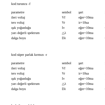
kod:turuncu -f
parametre
sembol
şart
ileri voltaj
Vf
eğer=10ma
ters voltaj
Vr
ir=10ua
ışık yoğunluğu
Iv
eğer=10ma
yarı değerli spektrum
△λ
eğer=10ma
dalga boyu
Dλ
eğer=10ma
kod:süper parlak kırmızı -r
parametre
sembol
şart
ileri voltaj
Vf
eğer=10ma
ters voltaj
Vr
ir=10ua
ışık yoğunluğu
Iv
eğer=10ma
yarı değerli spektrum
△λ
eğer=10ma
dalga boyu
Dλ
eğer=10ma